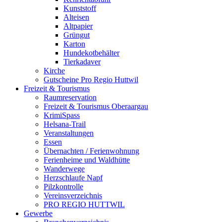
Kunststoff
Alteisen
Altpapier
Grüngut
Karton
Hundekotbehälter
Tierkadaver
Kirche
Gutscheine Pro Regio Huttwil
Freizeit & Tourismus
Raumreservation
Freizeit & Tourismus Oberaargau
KrimiSpass
Helsana-Trail
Veranstaltungen
Essen
Übernachten / Ferienwohnung
Ferienheime und Waldhütte
Wanderwege
Herzschlaufe Napf
Pilzkontrolle
Vereinsverzeichnis
PRO REGIO HUTTWIL
Gewerbe