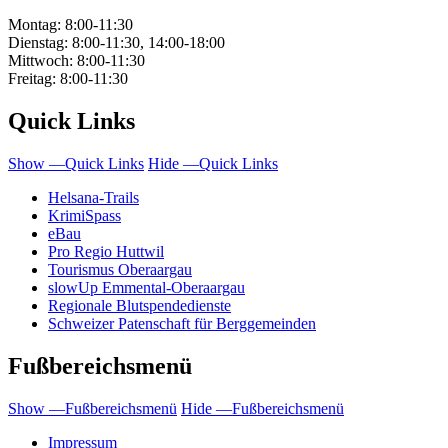
Montag:
8:00-11:30
Dienstag:
8:00-11:30, 14:00-18:00
Mittwoch:
8:00-11:30
Freitag:
8:00-11:30
Quick Links
Show —Quick Links
Hide —Quick Links
Helsana-Trails
KrimiSpass
eBau
Pro Regio Huttwil
Tourismus Oberaargau
slowUp Emmental-Oberaargau
Regionale Blutspendedienste
Schweizer Patenschaft für Berggemeinden
Fußbereichsmenü
Show —Fußbereichsmenü
Hide —Fußbereichsmenü
Impressum