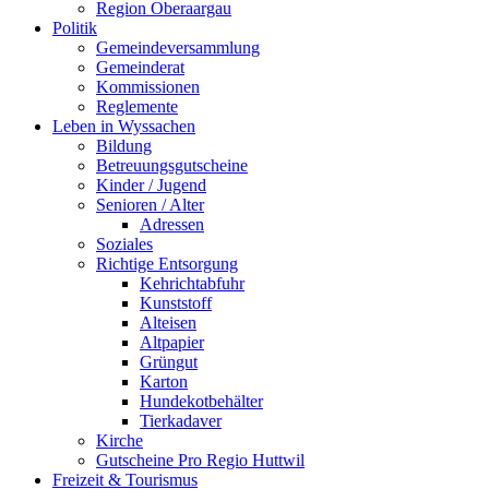
Region Oberaargau
Politik
Gemeindeversammlung
Gemeinderat
Kommissionen
Reglemente
Leben in Wyssachen
Bildung
Betreuungsgutscheine
Kinder / Jugend
Senioren / Alter
Adressen
Soziales
Richtige Entsorgung
Kehrichtabfuhr
Kunststoff
Alteisen
Altpapier
Grüngut
Karton
Hundekotbehälter
Tierkadaver
Kirche
Gutscheine Pro Regio Huttwil
Freizeit & Tourismus