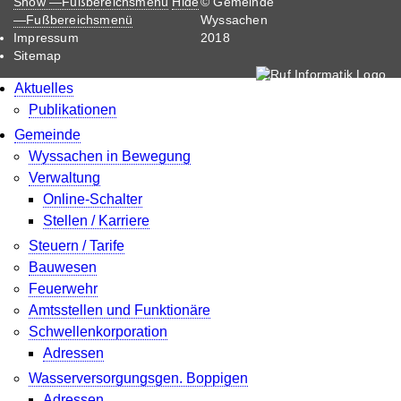
Fußbereichsmenü
Show —Fußbereichsmenü
Hide
© Gemeinde
—Fußbereichsmenü
Wyssachen
Impressum
2018
Sitemap
Aktuelles
Publikationen
Gemeinde
Wyssachen in Bewegung
Verwaltung
Online-Schalter
Stellen / Karriere
Steuern / Tarife
Bauwesen
Feuerwehr
Amtsstellen und Funktionäre
Schwellenkorporation
Adressen
Wasserversorgungsgen. Boppigen
Adressen