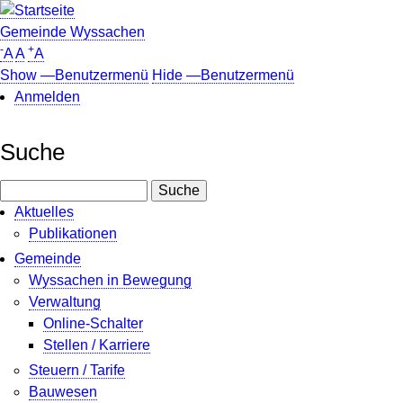
Direkt
zum
Gemeinde Wyssachen
-
+
Inhalt
A
A
A
Show —Benutzermenü
Hide —Benutzermenü
Anmelden
Benutzermenü
Suche
Suche
Aktuelles
Publikationen
Gemeinde
Wyssachen in Bewegung
Verwaltung
Online-Schalter
Stellen / Karriere
Steuern / Tarife
Bauwesen