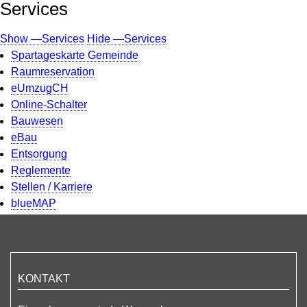
Services
Show —Services
Hide —Services
Spartageskarte Gemeinde
Raumreservation
eUmzugCH
Online-Schalter
Bauwesen
eBau
Entsorgung
Reglemente
Stellen / Karriere
blueMAP
KONTAKT