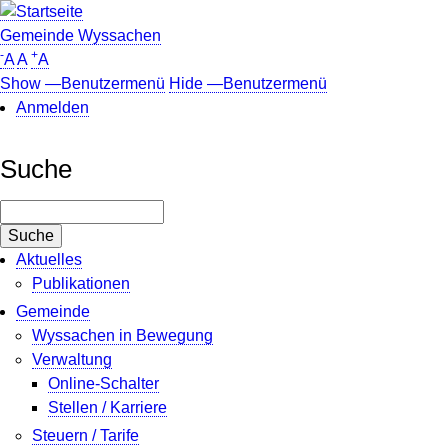
Direkt
zum
Gemeinde Wyssachen
-
+
Inhalt
A
A
A
Show —Benutzermenü
Hide —Benutzermenü
Anmelden
Benutzermenü
Suche
Suche
Aktuelles
Publikationen
Gemeinde
Wyssachen in Bewegung
Verwaltung
Online-Schalter
Stellen / Karriere
Steuern / Tarife