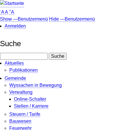
Direkt
zum
-
+
A
A
A
Inhalt
Show —Benutzermenü
Hide —Benutzermenü
Anmelden
Benutzermenü
Suche
Suche
Aktuelles
Publikationen
Gemeinde
Wyssachen in Bewegung
Verwaltung
Online-Schalter
Stellen / Karriere
Steuern / Tarife
Bauwesen
Feuerwehr