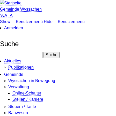
Direkt
zum
Gemeinde Wyssachen
-
+
Inhalt
A
A
A
Show —Benutzermenü
Hide —Benutzermenü
Anmelden
Benutzermenü
Suche
Suche
Aktuelles
Publikationen
Gemeinde
Wyssachen in Bewegung
Verwaltung
Online-Schalter
Stellen / Karriere
Steuern / Tarife
Bauwesen