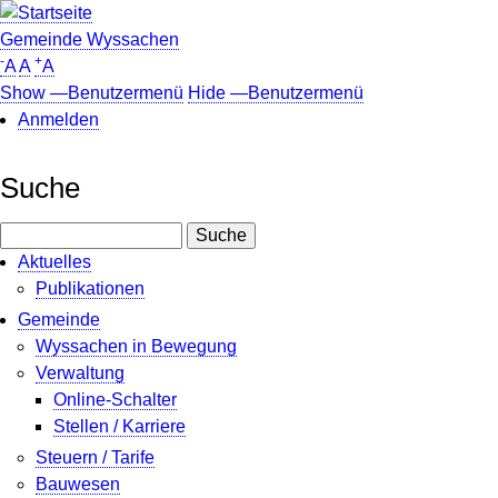
Direkt
zum
Gemeinde Wyssachen
-
+
Inhalt
A
A
A
Show —Benutzermenü
Hide —Benutzermenü
Anmelden
Benutzermenü
Suche
Suche
Aktuelles
Publikationen
Gemeinde
Wyssachen in Bewegung
Verwaltung
Online-Schalter
Stellen / Karriere
Steuern / Tarife
Bauwesen