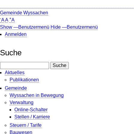
Gemeinde Wyssachen
-
+
A
A
A
Show —Benutzermenü
Hide —Benutzermenü
Anmelden
Benutzermenü
Suche
Suche
Aktuelles
Publikationen
Gemeinde
Wyssachen in Bewegung
Verwaltung
Online-Schalter
Stellen / Karriere
Steuern / Tarife
Bauwesen